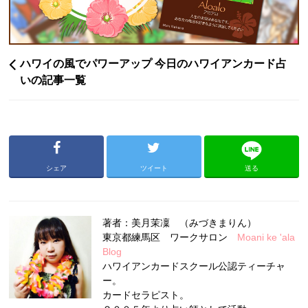
ハワイの風でパワーアップ 今日のハワイアンカード占
いの記事一覧
シェア
ツイート
送る
著者：美月茉凜 （みづきまりん）
東京都練馬区 ワークサロン
Moani ke 'ala
Blog
ハワイアンカードスクール公認ティーチャ
ー。
カードセラピスト。