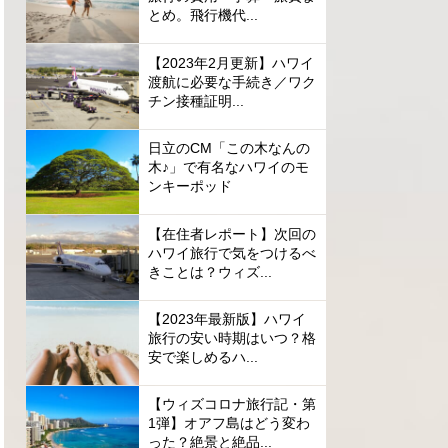
とめ。飛行機代...
【2023年2月更新】ハワイ
渡航に必要な手続き／ワク
チン接種証明...
日立のCM「この木なんの
木♪」で有名なハワイのモ
ンキーポッド
【在住者レポート】次回の
ハワイ旅行で気をつけるべ
きことは？ウィズ...
【2023年最新版】ハワイ
旅行の安い時期はいつ？格
安で楽しめるハ...
【ウィズコロナ旅行記・第
1弾】オアフ島はどう変わ
った？絶景と絶品...