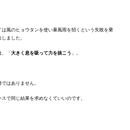
イは風のヒョウタンを使い暴風雨を招くという失敗を乗
出しました。
は、「
大きく息を吸って力を抜こう
」。
時ではありません。
ースで同じ結果を求めなくていいのです。