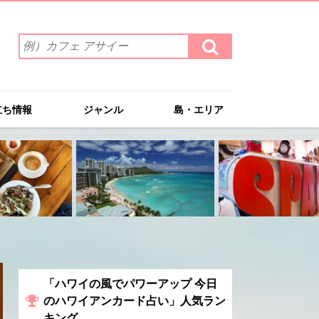
検
検
索
索
ワ
す
る
ー
ド
立ち情報
ジャンル
島・エリア
を
入
力
(例）
カ
フ
ェ
ア
サ
イ
ー
「ハワイの風でパワーアップ 今日
のハワイアンカード占い」人気ラン
キング