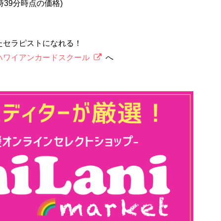
5時39分時点の価格)
たセラピストになれる！
ハワイアンカードスクール
へ