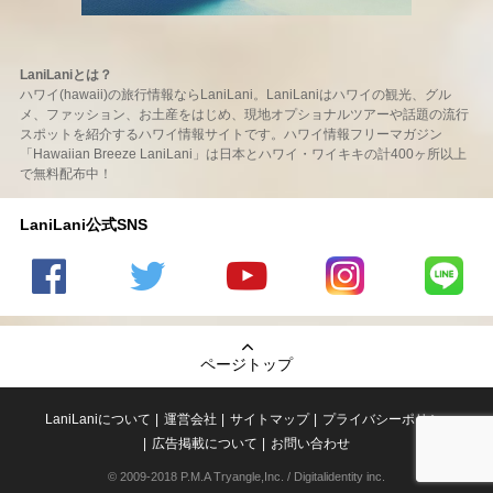
LaniLaniとは？
ハワイ(hawaii)の旅行情報ならLaniLani。LaniLaniはハワイの観光、グル
メ、ファッション、お土産をはじめ、現地オプショナルツアーや話題の流行
スポットを紹介するハワイ情報サイトです。ハワイ情報フリーマガジン
「Hawaiian Breeze LaniLani」は日本とハワイ・ワイキキの計400ヶ所以上
で無料配布中！
LaniLani公式SNS
LaniLani
LaniLani
LaniLani
LaniLani
LaniLani
の
のtwitter
の
の
のLINEを
Facebook
を見る
Youtube
Instagram
見る
ページトップ
を見る
チャンネ
を見る
ルを見る
LaniLaniについて
運営会社
サイトマップ
プライバシーポリシー
広告掲載について
お問い合わせ
© 2009-2018 P.M.A Tryangle,Inc. / Digitalidentity inc.