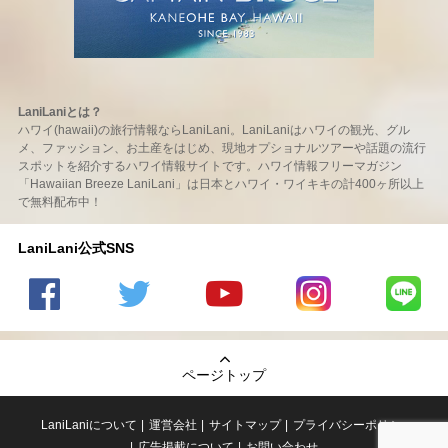
LaniLaniとは？
ハワイ(hawaii)の旅行情報ならLaniLani。LaniLaniはハワイの観光、グル
メ、ファッション、お土産をはじめ、現地オプショナルツアーや話題の流行
スポットを紹介するハワイ情報サイトです。ハワイ情報フリーマガジン
「Hawaiian Breeze LaniLani」は日本とハワイ・ワイキキの計400ヶ所以上
で無料配布中！
LaniLani公式SNS
LaniLani
LaniLani
LaniLani
LaniLani
LaniLani
の
のtwitter
の
の
のLINEを
Facebook
を見る
Youtube
Instagram
見る
ページトップ
を見る
チャンネ
を見る
ルを見る
LaniLaniについて
運営会社
サイトマップ
プライバシーポリシー
広告掲載について
お問い合わせ