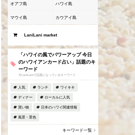
オアフ島
ハワイ島
マウイ島
カウアイ島
LaniLani market
「ハワイの風でパワーアップ 今日
のハワイアンカード占い」話題のキ
ーワード
今LaniLaniで話題になっているキーワード
人気
ランチ
ワイキキ
ディナー
ローカルに人気
買い物
日本のハワイ関連情報
風景・景色
キーワード一覧