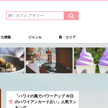
検
検
索
索
ワ
す
る
ー
ド
立ち情報
ジャンル
島・エリア
を
入
力
(例）
カ
フ
ェ
ア
サ
イ
ー
「ハワイの風でパワーアップ 今日
のハワイアンカード占い」人気ラン
キング