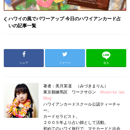
ハワイの風でパワーアップ 今日のハワイアンカード占
いの記事一覧
シェア
ツイート
送る
著者：美月茉凜 （みづきまりん）
東京都練馬区 ワークサロン
Moani ke 'ala
Blog
ハワイアンカードスクール公認ティーチャ
ー。
カードセラピスト。
２００５年より占い師として活動。
初めてのハワイ旅行で、マナカードと出会