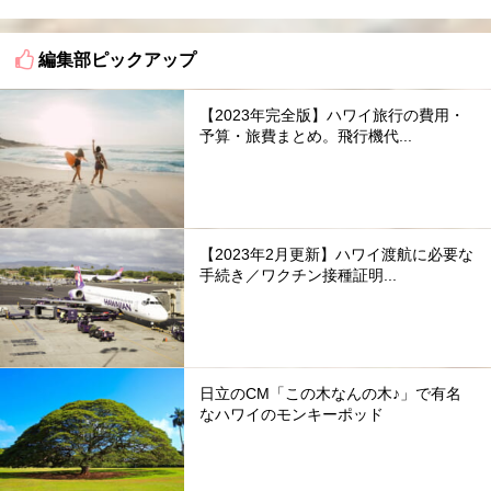
編集部ピックアップ
【2023年完全版】ハワイ旅行の費用・
予算・旅費まとめ。飛行機代...
【2023年2月更新】ハワイ渡航に必要な
手続き／ワクチン接種証明...
日立のCM「この木なんの木♪」で有名
なハワイのモンキーポッド