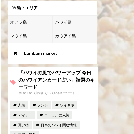
島・エリア
オアフ島
ハワイ島
マウイ島
カウアイ島
LaniLani market
「ハワイの風でパワーアップ 今日
のハワイアンカード占い」話題のキ
ーワード
今LaniLaniで話題になっているキーワード
人気
ランチ
ワイキキ
ディナー
ローカルに人気
買い物
日本のハワイ関連情報