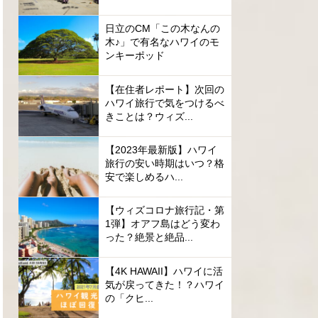
日立のCM「この木なんの
木♪」で有名なハワイのモ
ンキーポッド
【在住者レポート】次回の
ハワイ旅行で気をつけるべ
きことは？ウィズ...
【2023年最新版】ハワイ
旅行の安い時期はいつ？格
安で楽しめるハ...
【ウィズコロナ旅行記・第
1弾】オアフ島はどう変わ
った？絶景と絶品...
【4K HAWAII】ハワイに活
気が戻ってきた！？ハワイ
の「クヒ...