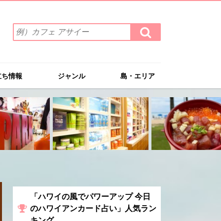
検
検
索
索
ワ
す
る
ー
ド
立ち情報
ジャンル
島・エリア
を
入
力
(例）
カ
フ
ェ
ア
サ
イ
ー
「ハワイの風でパワーアップ 今日
のハワイアンカード占い」人気ラン
キング