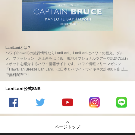
LaniLaniとは？
ハワイ(hawaii)の旅行情報ならLaniLani。LaniLaniはハワイの観光、グル
メ、ファッション、お土産をはじめ、現地オプショナルツアーや話題の流行
スポットを紹介するハワイ情報サイトです。ハワイ情報フリーマガジン
「Hawaiian Breeze LaniLani」は日本とハワイ・ワイキキの計400ヶ所以上
で無料配布中！
LaniLani公式SNS
LaniLani
LaniLani
LaniLani
LaniLani
LaniLani
の
のtwitter
の
の
のLINEを
Facebook
を見る
Youtube
Instagram
見る
ページトップ
を見る
チャンネ
を見る