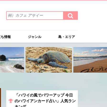
検
検
索
索
ワ
す
る
ー
ド
立ち情報
ジャンル
島・エリア
を
入
力
(例）
カ
フ
ェ
ア
サ
イ
ー
「ハワイの風でパワーアップ 今日
のハワイアンカード占い」人気ラン
キング