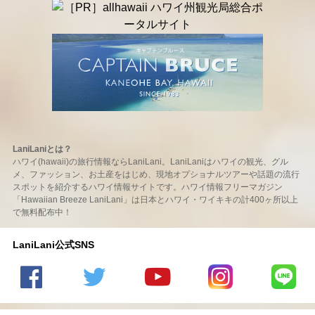
LaniLaniとは？
ハワイ(hawaii)の旅行情報ならLaniLani。LaniLaniはハワイの観光、グル
メ、ファッション、お土産をはじめ、現地オプショナルツアーや話題の流行
スポットを紹介するハワイ情報サイトです。ハワイ情報フリーマガジン
「Hawaiian Breeze LaniLani」は日本とハワイ・ワイキキの計400ヶ所以上
で無料配布中！
LaniLani公式SNS
LaniLani
LaniLani
LaniLani
LaniLani
LaniLani
の
のtwitter
の