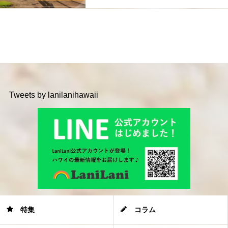
Tweets by lanilanihawaii
特集
コラム