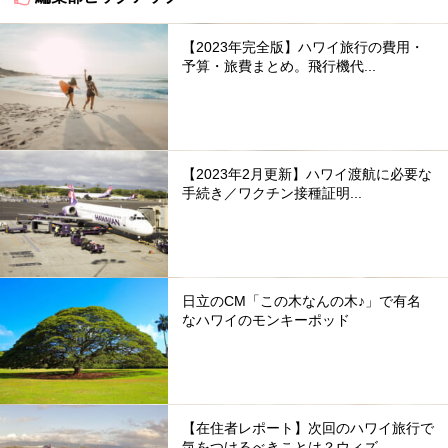
【2023年完全版】ハワイ旅行の費用・
予算・旅費まとめ。飛行機代...
【2023年2月更新】ハワイ渡航に必要な
手続き／ワクチン接種証明...
日立のCM「この木なんの木♪」で有名
なハワイのモンキーポッド
【在住者レポート】次回のハワイ旅行で
気をつけるべきことは？ウィズ...