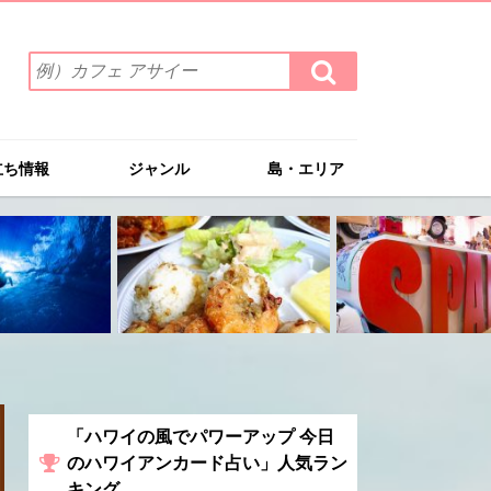
検
検
索
索
ワ
す
る
ー
ド
立ち情報
ジャンル
島・エリア
を
入
力
(例）
カ
フ
ェ
ア
サ
イ
ー
「ハワイの風でパワーアップ 今日
のハワイアンカード占い」人気ラン
キング