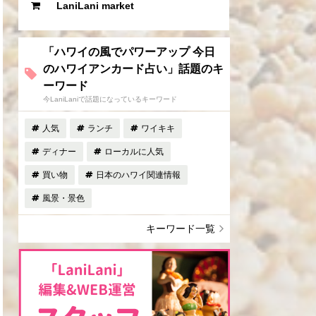
LaniLani market
「ハワイの風でパワーアップ 今日
のハワイアンカード占い」話題のキ
ーワード
今LaniLaniで話題になっているキーワード
人気
ランチ
ワイキキ
ディナー
ローカルに人気
買い物
日本のハワイ関連情報
風景・景色
キーワード一覧