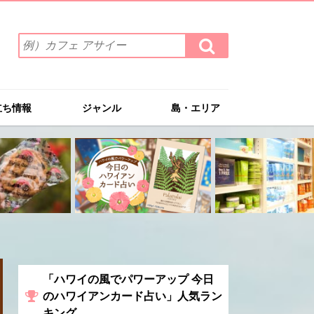
検
検
索
索
ワ
す
る
ー
ド
立ち情報
ジャンル
島・エリア
を
入
力
(例）
カ
フ
ェ
ア
サ
イ
ー
「ハワイの風でパワーアップ 今日
のハワイアンカード占い」人気ラン
キング