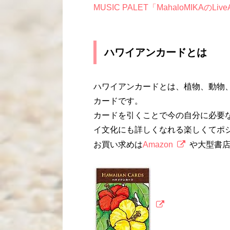
MUSIC PALET
「
MahaloMIKA
の
Live
ハワイアンカードとは
ハワイアンカードとは、植物、動物
カードです。
カードを引くことで今の自分に必要
イ文化にも詳しくなれる楽しくてポ
お買い求めは
Amazon
や大型書