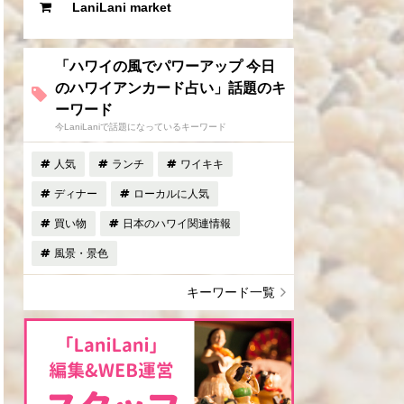
LaniLani market
「ハワイの風でパワーアップ 今日
のハワイアンカード占い」話題のキ
ーワード
今LaniLaniで話題になっているキーワード
人気
ランチ
ワイキキ
ディナー
ローカルに人気
買い物
日本のハワイ関連情報
風景・景色
キーワード一覧