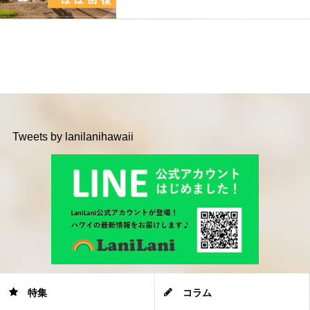
Tweets by lanilanihawaii
特集
コラム