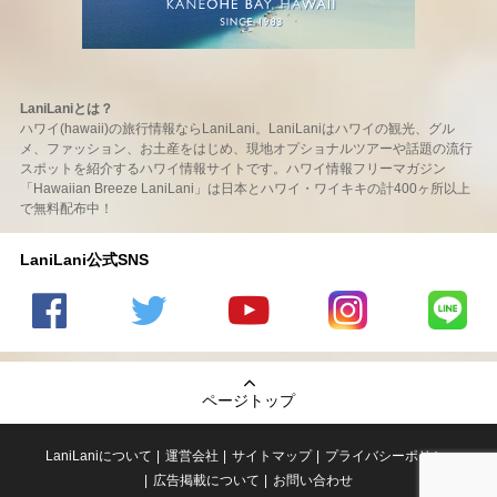
LaniLaniとは？
ハワイ(hawaii)の旅行情報ならLaniLani。LaniLaniはハワイの観光、グル
メ、ファッション、お土産をはじめ、現地オプショナルツアーや話題の流行
スポットを紹介するハワイ情報サイトです。ハワイ情報フリーマガジン
「Hawaiian Breeze LaniLani」は日本とハワイ・ワイキキの計400ヶ所以上
で無料配布中！
LaniLani公式SNS
LaniLani
LaniLani
LaniLani
LaniLani
LaniLani
の
のtwitter
の
の
のLINEを
Facebook
を見る
Youtube
Instagram
見る
ページトップ
を見る
チャンネ
を見る
ルを見る
LaniLaniについて
運営会社
サイトマップ
プライバシーポリシー
広告掲載について
お問い合わせ