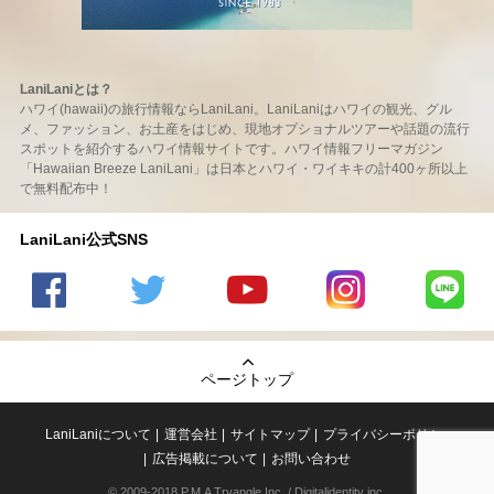
LaniLaniとは？
ハワイ(hawaii)の旅行情報ならLaniLani。LaniLaniはハワイの観光、グル
メ、ファッション、お土産をはじめ、現地オプショナルツアーや話題の流行
スポットを紹介するハワイ情報サイトです。ハワイ情報フリーマガジン
「Hawaiian Breeze LaniLani」は日本とハワイ・ワイキキの計400ヶ所以上
で無料配布中！
LaniLani公式SNS
LaniLani
LaniLani
LaniLani
LaniLani
LaniLani
の
のtwitter
の
の
のLINEを
Facebook
を見る
Youtube
Instagram
見る
ページトップ
を見る
チャンネ
を見る
ルを見る
LaniLaniについて
運営会社
サイトマップ
プライバシーポリシー
広告掲載について
お問い合わせ
© 2009-2018 P.M.A Tryangle,Inc. / Digitalidentity inc.