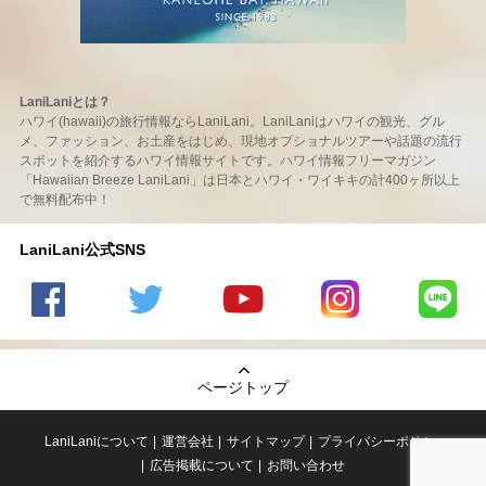
LaniLaniとは？
ハワイ(hawaii)の旅行情報ならLaniLani。LaniLaniはハワイの観光、グル
メ、ファッション、お土産をはじめ、現地オプショナルツアーや話題の流行
スポットを紹介するハワイ情報サイトです。ハワイ情報フリーマガジン
「Hawaiian Breeze LaniLani」は日本とハワイ・ワイキキの計400ヶ所以上
で無料配布中！
LaniLani公式SNS
LaniLani
LaniLani
LaniLani
LaniLani
LaniLani
の
のtwitter
の
の
のLINEを
Facebook
を見る
Youtube
Instagram
見る
ページトップ
を見る
チャンネ
を見る
ルを見る
LaniLaniについて
運営会社
サイトマップ
プライバシーポリシー
広告掲載について
お問い合わせ