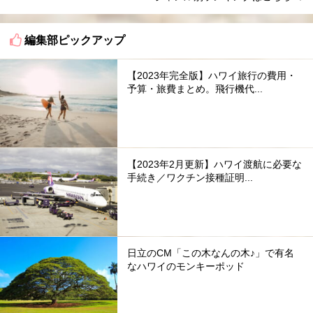
編集部ピックアップ
【2023年完全版】ハワイ旅行の費用・
予算・旅費まとめ。飛行機代...
【2023年2月更新】ハワイ渡航に必要な
手続き／ワクチン接種証明...
日立のCM「この木なんの木♪」で有名
なハワイのモンキーポッド