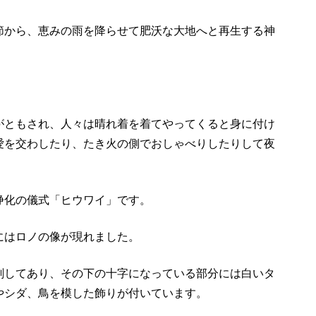
節から、恵みの雨を降らせて肥沃な大地へと再生する神
がともされ、人々は晴れ着を着てやってくると身に付け
愛を交わしたり、たき火の側でおしゃべりしたりして夜
浄化の儀式「ヒウワイ」です。
にはロノの像が現れました。
刻してあり、その下の十字になっている部分には白いタ
やシダ、鳥を模した飾りが付いています。