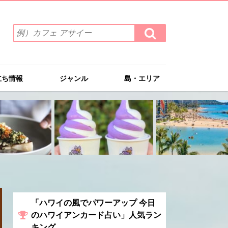
検
検
索
索
ワ
す
る
ー
ド
立ち情報
ジャンル
島・エリア
を
入
力
(例）
カ
フ
ェ
ア
サ
イ
ー
「ハワイの風でパワーアップ 今日
のハワイアンカード占い」人気ラン
キング