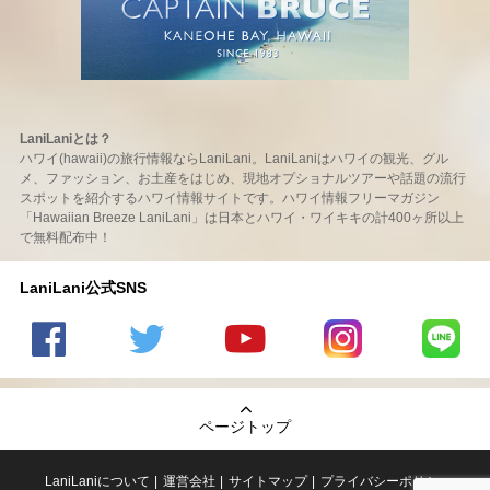
LaniLaniとは？
ハワイ(hawaii)の旅行情報ならLaniLani。LaniLaniはハワイの観光、グル
メ、ファッション、お土産をはじめ、現地オプショナルツアーや話題の流行
スポットを紹介するハワイ情報サイトです。ハワイ情報フリーマガジン
「Hawaiian Breeze LaniLani」は日本とハワイ・ワイキキの計400ヶ所以上
で無料配布中！
LaniLani公式SNS
LaniLani
LaniLani
LaniLani
LaniLani
LaniLani
の
のtwitter
の
の
のLINEを
Facebook
を見る
Youtube
Instagram
見る
ページトップ
を見る
チャンネ
を見る
ルを見る
LaniLaniについて
運営会社
サイトマップ
プライバシーポリシー