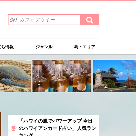
検
検
索
索
ワ
す
る
ー
ド
立ち情報
ジャンル
島・エリア
を
入
力
(例）
カ
フ
ェ
ア
サ
イ
ー
「ハワイの風でパワーアップ 今日
のハワイアンカード占い」人気ラン
キング