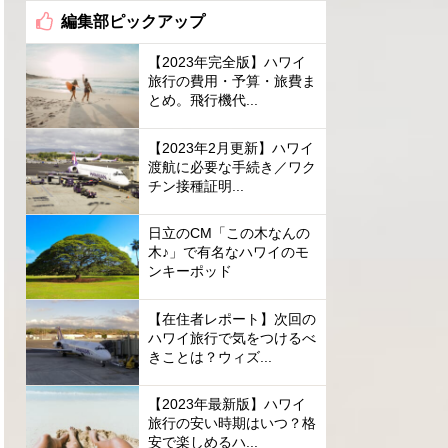
編集部ピックアップ
【2023年完全版】ハワイ
旅行の費用・予算・旅費ま
とめ。飛行機代...
【2023年2月更新】ハワイ
渡航に必要な手続き／ワク
チン接種証明...
日立のCM「この木なんの
木♪」で有名なハワイのモ
ンキーポッド
【在住者レポート】次回の
ハワイ旅行で気をつけるべ
きことは？ウィズ...
【2023年最新版】ハワイ
旅行の安い時期はいつ？格
安で楽しめるハ...