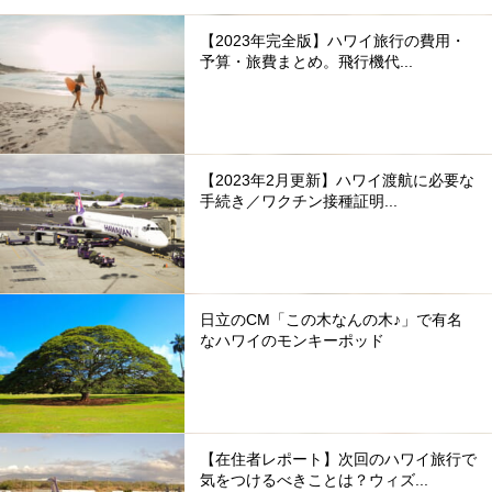
【2023年完全版】ハワイ旅行の費用・
予算・旅費まとめ。飛行機代...
【2023年2月更新】ハワイ渡航に必要な
手続き／ワクチン接種証明...
日立のCM「この木なんの木♪」で有名
なハワイのモンキーポッド
【在住者レポート】次回のハワイ旅行で
気をつけるべきことは？ウィズ...