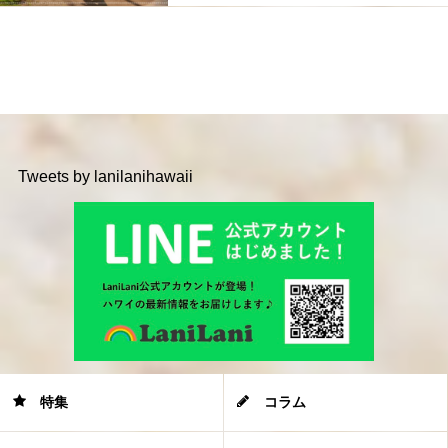
Tweets by lanilanihawaii
特集
コラム