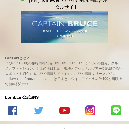
LaniLaniとは？
ハワイ(hawaii)の旅行情報ならLaniLani。LaniLaniはハワイの観光、グル
メ、ファッション、お土産をはじめ、現地オプショナルツアーや話題の流行
スポットを紹介するハワイ情報サイトです。ハワイ情報フリーマガジン
「Hawaiian Breeze LaniLani」は日本とハワイ・ワイキキの計400ヶ所以上
で無料配布中！
LaniLani公式SNS
LaniLani
LaniLani
LaniLani
LaniLani
LaniLani
の
のtwitter
の
の
のLINEを