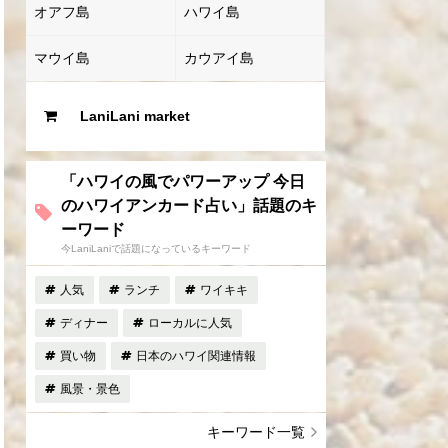
オアフ島
ハワイ島
マウイ島
カウアイ島
LaniLani market
「ハワイの風でパワーアップ 今日
のハワイアンカード占い」話題のキ
ーワード
今LaniLaniで話題になっているキーワード
人気
ランチ
ワイキキ
ディナー
ローカルに人気
買い物
日本のハワイ関連情報
風景・景色
キーワード一覧