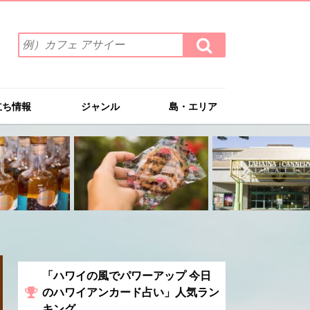
検
検
索
索
ワ
す
る
ー
ド
立ち情報
ジャンル
島・エリア
を
入
力
(例）
カ
フ
ェ
ア
サ
イ
ー
「ハワイの風でパワーアップ 今日
のハワイアンカード占い」人気ラン
キング