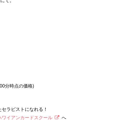
店にて。
2時00分時点の価格)
たセラピストになれる！
ハワイアンカードスクール
へ