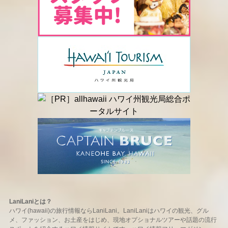
LaniLaniとは？
ハワイ(hawaii)の旅行情報ならLaniLani。LaniLaniはハワイの観光、グル
メ、ファッション、お土産をはじめ、現地オプショナルツアーや話題の流行