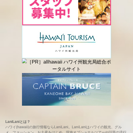
LaniLaniとは？
ハワイ(hawaii)の旅行情報ならLaniLani。LaniLaniはハワイの観光、グル
メ、ファッション、お土産をはじめ、現地オプショナルツアーや話題の流行