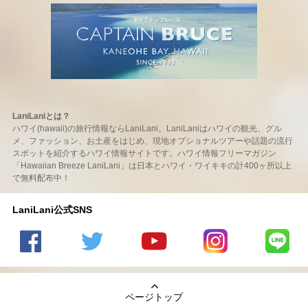
LaniLaniとは？
ハワイ(hawaii)の旅行情報ならLaniLani。LaniLaniはハワイの観光、グル
メ、ファッション、お土産をはじめ、現地オプショナルツアーや話題の流行
スポットを紹介するハワイ情報サイトです。ハワイ情報フリーマガジン
「Hawaiian Breeze LaniLani」は日本とハワイ・ワイキキの計400ヶ所以上
で無料配布中！
LaniLani公式SNS
LaniLani
LaniLani
LaniLani
LaniLani
LaniLani
の
のtwitter
の
の
のLINEを
Facebook
を見る
Youtube
Instagram
見る
ページトップ
を見る
チャンネ
を見る