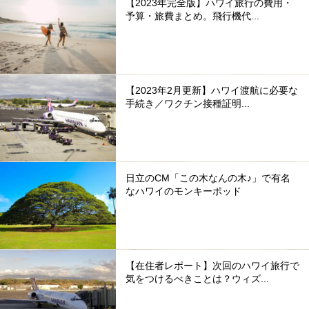
【2023年完全版】ハワイ旅行の費用・
予算・旅費まとめ。飛行機代...
【2023年2月更新】ハワイ渡航に必要な
手続き／ワクチン接種証明...
日立のCM「この木なんの木♪」で有名
なハワイのモンキーポッド
【在住者レポート】次回のハワイ旅行で
気をつけるべきことは？ウィズ...