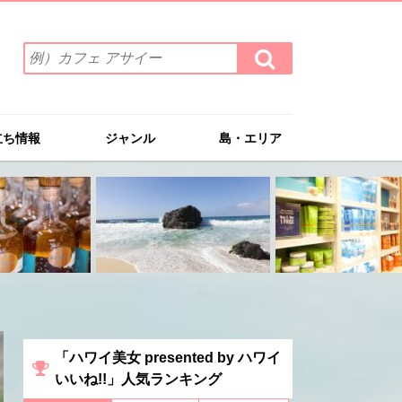
検
検
索
索
ワ
す
る
ー
ド
立ち情報
ジャンル
島・エリア
を
入
力
(例）
カ
フ
ェ
ア
サ
イ
ー
「ハワイ美女 presented by ハワイ
いいね!!」人気ランキング