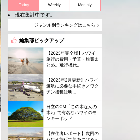
Today
Weekly
Monthly
現在集計中です。
ジャンル別ランキングはこちら
編集部ピックアップ
【2023年完全版】ハワイ
旅行の費用・予算・旅費ま
とめ。飛行機代...
【2023年2月更新】ハワイ
渡航に必要な手続き／ワク
チン接種証明...
日立のCM「この木なんの
木♪」で有名なハワイのモ
ンキーポッド
【在住者レポート】次回の
ハワイ旅行で気をつけるべ