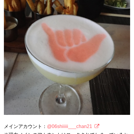
メインアカウント：
@06shiiiii___chan21