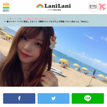
トップ
コラム
ハワイ美女 presented by ハワイいいね!!
新コーナー『ハワイ美女』スタート！事前テストプログラムで早速ハワイへ向かった「Shiさん」