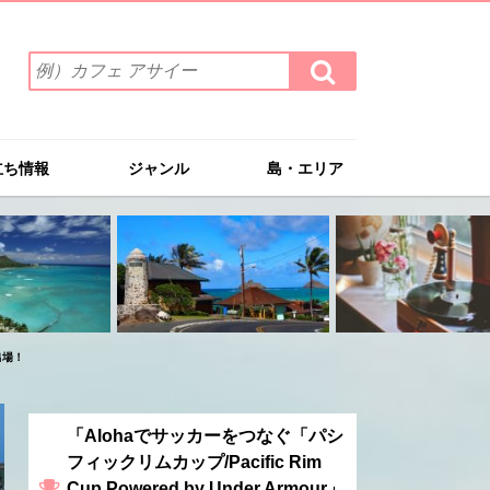
検
検
索
索
ワ
す
る
ー
ド
立ち情報
ジャンル
島・エリア
を
入
力
(例）
カ
フ
ェ
ア
出場！
サ
イ
ー
「Alohaでサッカーをつなぐ「パシ
フィックリムカップ/Pacific Rim
Cup Powered by Under Armour」