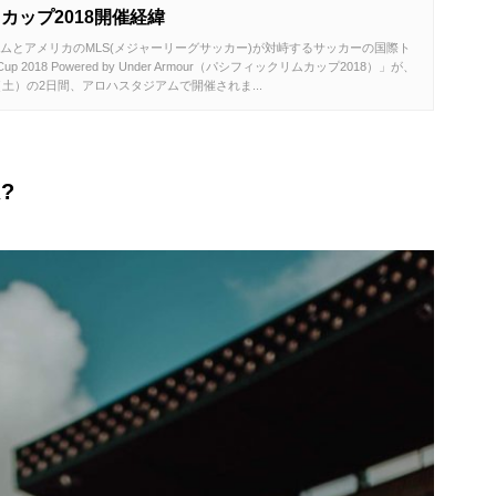
カップ2018開催経緯
ムとアメリカのMLS(メジャーリーグサッカー)が対峙するサッカーの国際ト
 Cup 2018 Powered by Under Armour（パシフィックリムカップ2018）」が、
（土）の2日間、アロハスタジアムで開催されま...
?