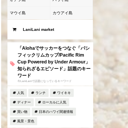
マウイ島
カウアイ島
LaniLani market
「Alohaでサッカーをつなぐ「パシ
フィックリムカップ/Pacific Rim
Cup Powered by Under Armour」
知られざるエピソード」話題のキー
ワード
今LaniLaniで話題になっているキーワード
人気
ランチ
ワイキキ
ディナー
ローカルに人気
買い物
日本のハワイ関連情報
風景・景色