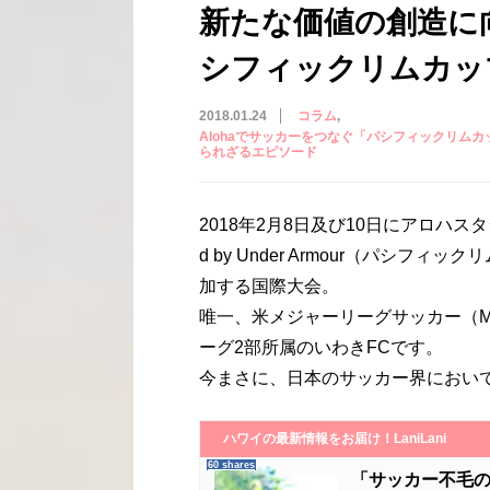
新たな価値の創造に
シフィックリムカップ
2018.01.24
コラム
Alohaでサッカーをつなぐ「パシフィックリムカップ/Pacif
られざるエピソード
2018年2月8日及び10日にアロハスタジアム
d by Under Armour（パシ
加する国際大会。
唯一、米メジャーリーグサッカー（M
ーグ2部所属のいわきFCです。
今まさに、日本のサッカー界におい
ハワイの最新情報をお届け！LaniLani
60 shares
「サッカー不毛