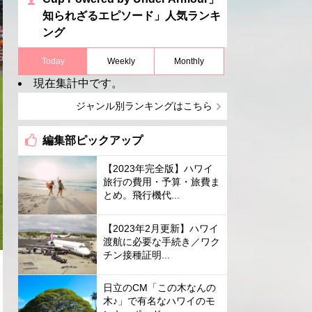
知られざるエピソード」人気ランキ
ング
Today
Weekly
Monthly
現在集計中です。
ジャンル別ランキングはこちら
編集部ピックアップ
【2023年完全版】ハワイ
旅行の費用・予算・旅費ま
とめ。飛行機代...
【2023年2月更新】ハワイ
渡航に必要な手続き／ワク
チン接種証明...
日立のCM「この木なんの
木♪」で有名なハワイのモ