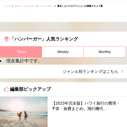
トップ
グルメ・レストラン
ハンバーガー
最旬！カパフルアベニューの満腹グルメ４選
「ハンバーガー」人気ランキング
Today
Weekly
Monthly
現在集計中です。
ジャンル別ランキングはこちら
編集部ピックアップ
【2023年完全版】ハワイ旅行の費用・
予算・旅費まとめ。飛行機代...