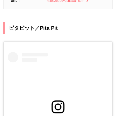
URL：
https://popeyeshawaii.com
ピタピット／Pita Pit