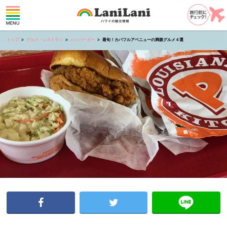
トップ
グルメ・レストラン
ハンバーガー
最旬！カパフルアベニューの満腹グルメ４選