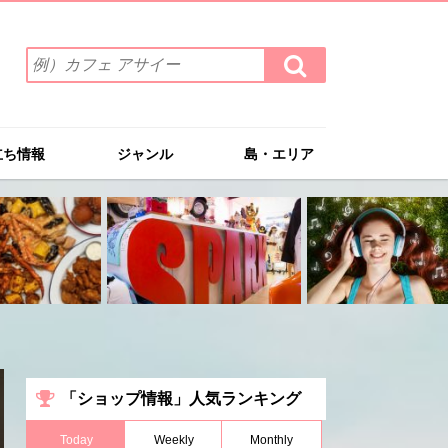
検
検
索
索
ワ
す
る
ー
ド
立ち情報
ジャンル
島・エリア
を
入
力
(例）
カ
フ
ェ
ア
サ
イ
ー
「ショップ情報」人気ランキング
Today
Weekly
Monthly