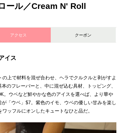
／Cream N' Roll
アクセス
クーポン
アイス
ートの上で材料を混ぜ合わせ、ヘラでクルクルと剥がすよ
基本のフレーバーと、中に混ぜ込む具材、トッピング、
OK。ウベなど鮮やかな色のアイスを選べば、より華や
前が「ウベ」$7。紫色のイモ、ウベの優しい甘みを楽し
をワッフルにオンしたキュートなひと品だ。