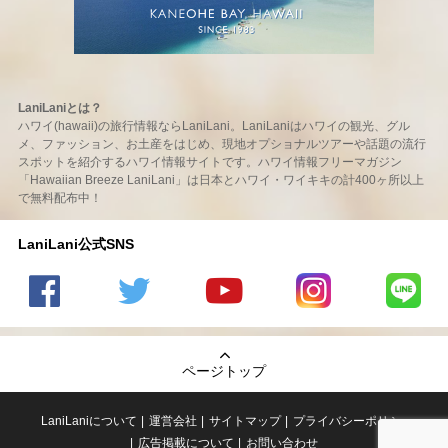
LaniLaniとは？
ハワイ(hawaii)の旅行情報ならLaniLani。LaniLaniはハワイの観光、グル
メ、ファッション、お土産をはじめ、現地オプショナルツアーや話題の流行
スポットを紹介するハワイ情報サイトです。ハワイ情報フリーマガジン
「Hawaiian Breeze LaniLani」は日本とハワイ・ワイキキの計400ヶ所以上
で無料配布中！
LaniLani公式SNS
LaniLani
LaniLani
LaniLani
LaniLani
LaniLani
の
のtwitter
の
の
のLINEを
Facebook
を見る
Youtube
Instagram
見る
ページトップ
を見る
チャンネ
を見る
ルを見る
LaniLaniについて
運営会社
サイトマップ
プライバシーポリシー
広告掲載について
お問い合わせ