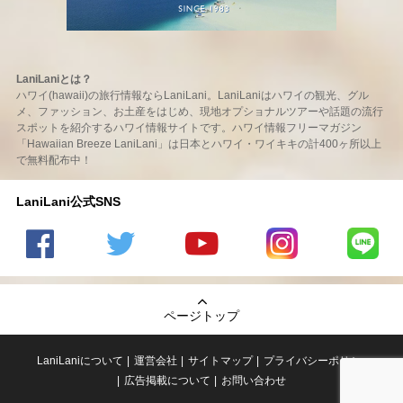
LaniLaniとは？
ハワイ(hawaii)の旅行情報ならLaniLani。LaniLaniはハワイの観光、グル
メ、ファッション、お土産をはじめ、現地オプショナルツアーや話題の流行
スポットを紹介するハワイ情報サイトです。ハワイ情報フリーマガジン
「Hawaiian Breeze LaniLani」は日本とハワイ・ワイキキの計400ヶ所以上
で無料配布中！
LaniLani公式SNS
LaniLani
LaniLani
LaniLani
LaniLani
LaniLani
の
のtwitter
の
の
のLINEを
Facebook
を見る
Youtube
Instagram
見る
ページトップ
を見る
チャンネ
を見る
ルを見る
LaniLaniについて
運営会社
サイトマップ
プライバシーポリシー
広告掲載について
お問い合わせ