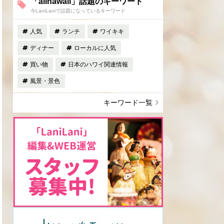
「allhawaii」話題のキーワード
今LaniLaniで話題になっているキーワード
人気
ランチ
ワイキキ
ディナー
ローカルに人気
買い物
日本のハワイ関連情報
風景・景色
キーワード一覧