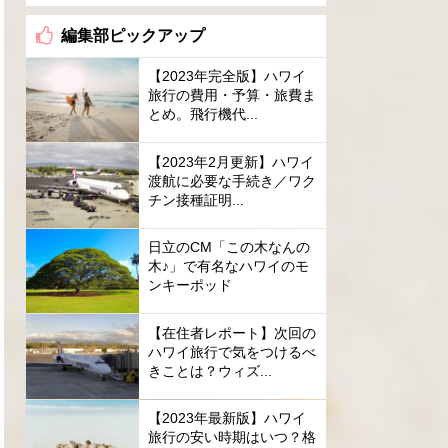
編集部ピックアップ
【2023年完全版】ハワイ
旅行の費用・予算・旅費ま
とめ。飛行機代...
【2023年2月更新】ハワイ
渡航に必要な手続き／ワク
チン接種証明...
日立のCM「この木なんの
木♪」で有名なハワイのモ
ンキーポッド
【在住者レポート】次回の
ハワイ旅行で気をつけるべ
きことは？ウィズ...
【2023年最新版】ハワイ
旅行の安い時期はいつ？格