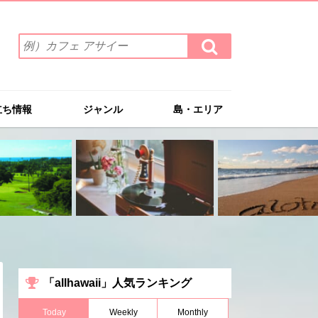
検
検
索
索
ワ
す
る
ー
ド
立ち情報
ジャンル
島・エリア
を
入
力
(例）
カ
フ
ェ
ア
サ
イ
ー
「allhawaii」人気ランキング
Today
Weekly
Monthly