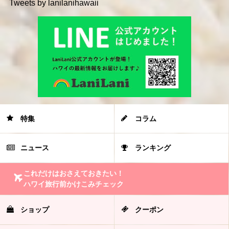
Tweets by lanilanihawaii
特集
コラム
ニュース
ランキング
これだけはおさえておきたい！
ハワイ旅行前かけこみチェック
ショップ
クーポン