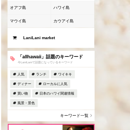
オアフ島
ハワイ島
マウイ島
カウアイ島
LaniLani market
「allhawaii」話題のキーワード
今LaniLaniで話題になっているキーワード
人気
ランチ
ワイキキ
ディナー
ローカルに人気
買い物
日本のハワイ関連情報
風景・景色
キーワード一覧