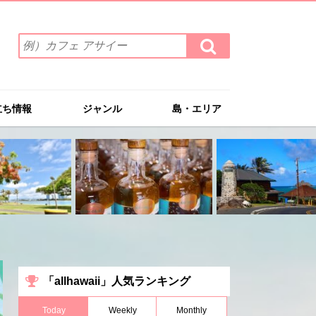
検
検
索
索
ワ
す
る
ー
ド
立ち情報
ジャンル
島・エリア
を
入
力
(例）
カ
フ
ェ
ア
サ
イ
ー
「allhawaii」人気ランキング
Today
Weekly
Monthly