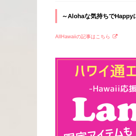
～Alohaな気持ちでHappy
AllHawaiiの記事はこちら