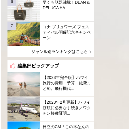
早くも話題沸騰！DEAN &
DELUCA HA...
コナ ブリュワーズ フェス
ティバル開催記念キャンペ
ーン...
ジャンル別ランキングはこちら
編集部ピックアップ
【2023年完全版】ハワイ
旅行の費用・予算・旅費ま
とめ。飛行機代...
【2023年2月更新】ハワイ
渡航に必要な手続き／ワク
チン接種証明...
日立のCM「この木なんの