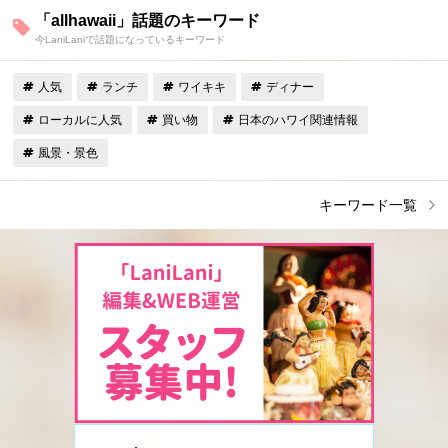
「allhawaii」話題のキーワード
今LaniLaniで話題になっているキーワード
人気
ランチ
ワイキキ
ディナー
ローカルに人気
買い物
日本のハワイ関連情報
風景・景色
キーワード一覧