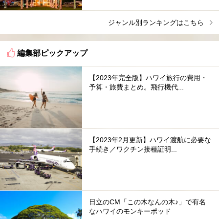
ジャンル別ランキングはこちら
編集部ピックアップ
【2023年完全版】ハワイ旅行の費用・
予算・旅費まとめ。飛行機代...
【2023年2月更新】ハワイ渡航に必要な
手続き／ワクチン接種証明...
日立のCM「この木なんの木♪」で有名
なハワイのモンキーポッド