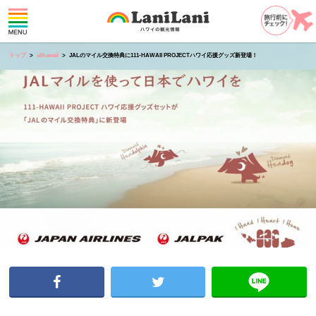
トップ
allhawaii
JALのマイル交換特典に111-HAWAII PROJECTハワイ応援グッズ新登場！