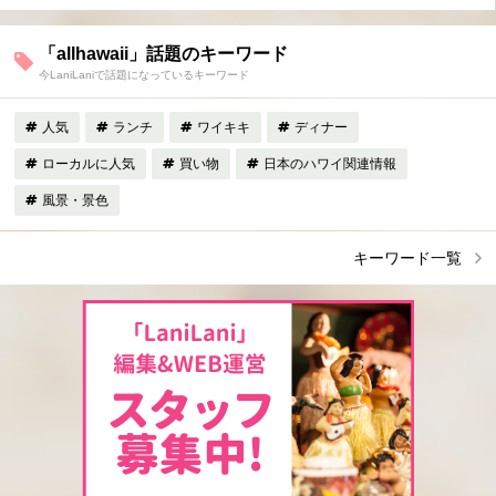
「allhawaii」話題のキーワード
今LaniLaniで話題になっているキーワード
人気
ランチ
ワイキキ
ディナー
ローカルに人気
買い物
日本のハワイ関連情報
風景・景色
キーワード一覧