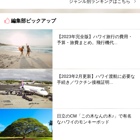
ジャンル別ランキングはこちら
編集部ピックアップ
【2023年完全版】ハワイ旅行の費用・
予算・旅費まとめ。飛行機代...
【2023年2月更新】ハワイ渡航に必要な
手続き／ワクチン接種証明...
日立のCM「この木なんの木♪」で有名
なハワイのモンキーポッド