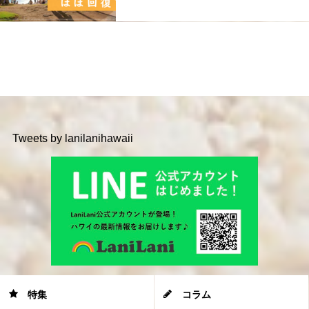
Tweets by lanilanihawaii
特集
コラム