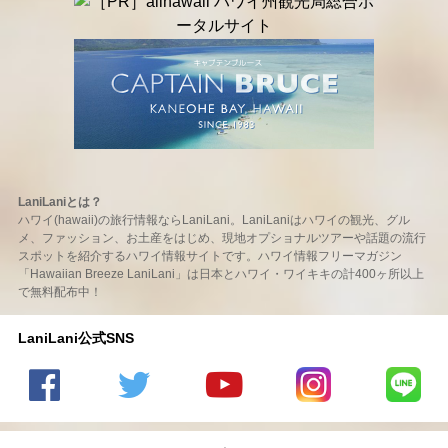
LaniLaniとは？
ハワイ(hawaii)の旅行情報ならLaniLani。LaniLaniはハワイの観光、グル
メ、ファッション、お土産をはじめ、現地オプショナルツアーや話題の流行
スポットを紹介するハワイ情報サイトです。ハワイ情報フリーマガジン
「Hawaiian Breeze LaniLani」は日本とハワイ・ワイキキの計400ヶ所以上
で無料配布中！
LaniLani公式SNS
LaniLani
LaniLani
LaniLani
LaniLani
LaniLani
の
のtwitter
の
の
のLINEを