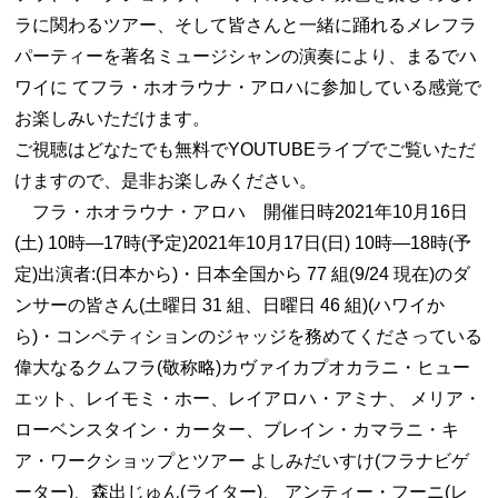
ラに関わるツアー、そして皆さんと一緒に踊れるメレフラ
パーティーを著名ミュージシャンの演奏により、まるでハ
ワイに てフラ・ホオラウナ・アロハに参加している感覚で
お楽しみいただけます。
ご視聴はどなたでも無料でYOUTUBEライブでご覧いただ
けますので、是非お楽しみください。
フラ・ホオラウナ・アロハ 開催日時2021年10月16日
(土) 10時―17時(予定)2021年10月17日(日) 10時―18時(予
定)出演者:(日本から)・日本全国から 77 組(9/24 現在)のダ
ンサーの皆さん(土曜日 31 組、日曜日 46 組)(ハワイか
ら)・コンペティションのジャッジを務めてくださっている
偉大なるクムフラ(敬称略)カヴァイカプオカラニ・ヒュー
エット、レイモミ・ホー、レイアロハ・アミナ、 メリア・
ローベンスタイン・カーター、ブレイン・カマラニ・キ
ア・ワークショップとツアー よしみだいすけ(フラナビゲ
ーター)、森出じゅん(ライター)、 アンティー・フーニ(レ