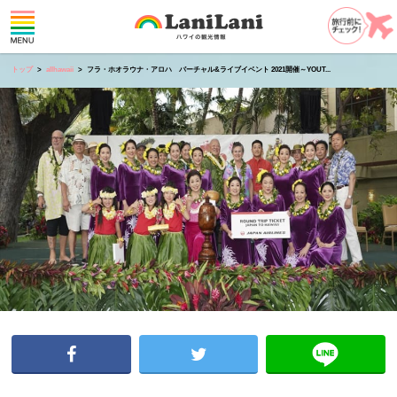
トップ
allhawaii
フラ・ホオラウナ・アロハ バーチャル&ライブイベント 2021開催～YOUT...