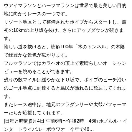
ウアイマラソンとハーフマラソンは世界で最も美しい目的
地に向かうレースの一つです。
リゾート地区として整備されたポイプからスタートし、最
初の10kmの上り坂を抜け、さらにアップダウンが続きま
す。
険しい道を抜けると、樹齢100年「木のトンネル」の木陰
で緑豊かな景色が広がります。
フルマラソンではカラヘオの頂上で素晴らしいオーシャン
ビューを眺めることができます。
残りの数マイルは緩やかな下り坂で、ポイプのビーチ沿い
のゴール地点に到達すると島民が熱れるに歓迎してくれま
す。
またレース途中は、地元のフラダンサーや太鼓パフォーマ
ーたちが応援してくれます。
[日程と時間]9月4日 午前6時〜午後2時 46th ホノルル・イ
ンタートライバル・ポウワオ 今年で46…