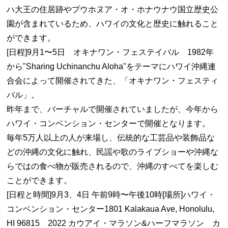
ハ大王の住居跡やプウホヌア・オ・ホナウナウ国立歴史公
園が含まれているため、ハワイの文化と歴史に触れること
ができます。
[日程]9月1〜5日 オキナワン・フェステイバル 1982年
から"Sharing Uchinanchu Aloha"をテーマにハワイ沖縄連
合会によって開催されてきた、「オキナワン・フェスティ
バル」。
昨年まで、バーチャルで開催されていましたが、今年から
ハワイ・コンベンション・センターで開催となります。
毎年5万人以上の人が来場し、伝統的な工芸品や装飾品な
どの沖縄の文化に触れ、民謡や歌のライブショーや沖縄な
らではの食べ物が販売されるので、沖縄のすべてを楽しむ
ことができます。
[日程と時間]9月3、4日 午前9時〜午後10時[場所]ハワイ・
コンベンション・センター1801 Kalakaua Ave, Honolulu,
HI 96815 2022 カウアイ・マラソン&ハーフマラソン カ