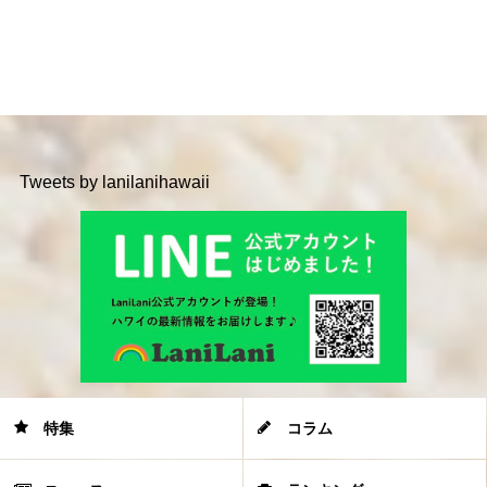
Tweets by lanilanihawaii
特集
コラム