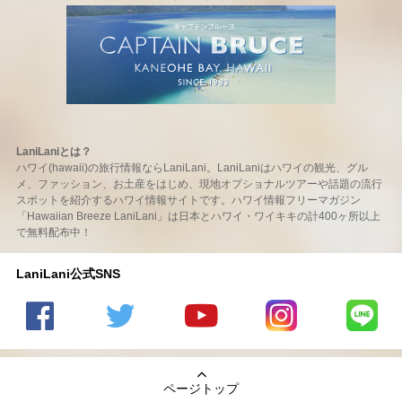
LaniLaniとは？
ハワイ(hawaii)の旅行情報ならLaniLani。LaniLaniはハワイの観光、グル
メ、ファッション、お土産をはじめ、現地オプショナルツアーや話題の流行
スポットを紹介するハワイ情報サイトです。ハワイ情報フリーマガジン
「Hawaiian Breeze LaniLani」は日本とハワイ・ワイキキの計400ヶ所以上
で無料配布中！
LaniLani公式SNS
LaniLani
LaniLani
LaniLani
LaniLani
LaniLani
の
のtwitter
の
の
のLINEを
Facebook
を見る
Youtube
Instagram
見る
ページトップ
を見る
チャンネ