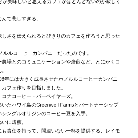
自分が美味しいと思えるカフェがほとんどないのが寂しく
なんて悲しすぎる。
味しさを伝えられるとびきりのカフェを作ろうと思った
ホノルルコーヒーカンパニーだったのです。
農場とのコミュニケーションや焙煎など、とにかくコ
ん。
008年には大きく成長させたホノルルコーヒーカンパニ
、カフェ作りを目指しました。
コナコーヒー・パーベイヤーズ。
ワイ島のGreenwell Farmsとパートナーシップ
いシングルオリジンのコーヒー豆を入手。
ねいに焙煎。
にも責任を持って、間違いない一杯を提供する、レイモ