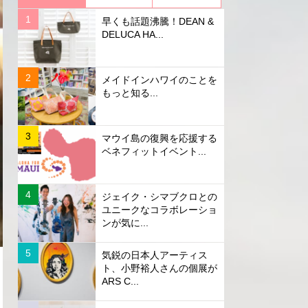
早くも話題沸騰！DEAN &
DELUCA HA...
メイドインハワイのことを
もっと知る...
マウイ島の復興を応援する
ベネフィットイベント...
ジェイク・シマブクロとの
ユニークなコラボレーショ
ンが気に...
気鋭の日本人アーティス
ト、小野裕人さんの個展が
ARS C...