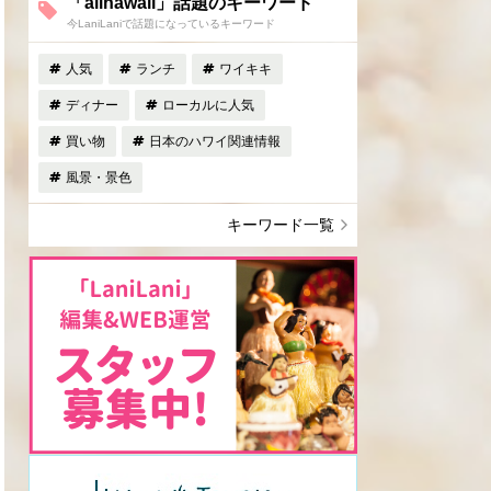
「allhawaii」話題のキーワード
今LaniLaniで話題になっているキーワード
人気
ランチ
ワイキキ
ディナー
ローカルに人気
買い物
日本のハワイ関連情報
風景・景色
キーワード一覧