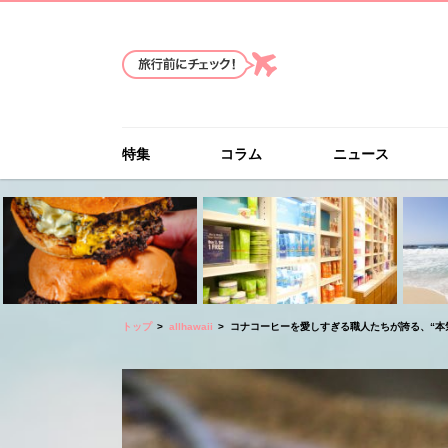
特集
コラム
ニュース
トップ
allhawaii
コナコーヒーを愛しすぎる職人たちが誇る、“本