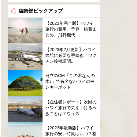
編集部ピックアップ
【2023年完全版】ハワイ
旅行の費用・予算・旅費ま
とめ。飛行機代...
【2023年2月更新】ハワイ
渡航に必要な手続き／ワク
チン接種証明...
日立のCM「この木なんの
木♪」で有名なハワイのモ
ンキーポッド
【在住者レポート】次回の
ハワイ旅行で気をつけるべ
きことは？ウィズ...
【2023年最新版】ハワイ
旅行の安い時期はいつ？格