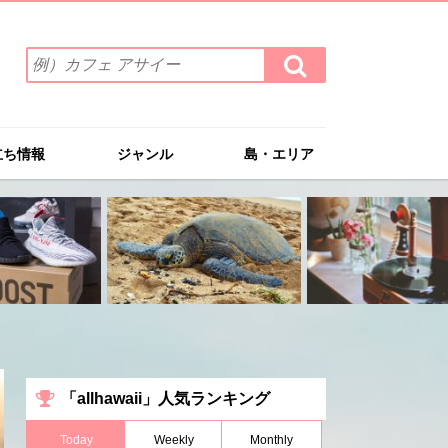
検
検
索
索
ワ
す
る
ー
ド
立ち情報
ジャンル
島・エリア
を
入
力
(例）
カ
フ
ェ
ア
サ
イ
ー
「allhawaii」人気ランキング
Today
Weekly
Monthly