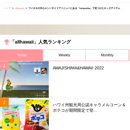
トップ
allhawaii
ワイキキの中心☆シーサイドアベニューにある「turquoise」で見つけたキッズアイテム
「allhawaii」人気ランキング
Today
Weekly
Monthly
AWAJISHIMA&HAWAII 2022
ハワイ州観光局公認キャラメルコーン＆
ポテコが期間限定で登...