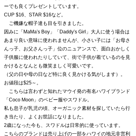
ーでも良くプレゼントしています。
CUP $16、STAR $16など。
ご機嫌な帽子達も目を引きました。
因みに「MaMa's Boy」「Daddy's Girl」大人に使う場合は
あまり良い意味に使われませんが、小さい子には「お母さ
んっ子、お父さんっ子」位のニュアンスで、面白おかしく
子供服に使われたりしていて、街で子供が着ているのを見
かけるとなんとも微笑ましく可愛いです。
（父の日や母の日など特に良く見かける気がします）。
お値段は$25～。
こちらは言わずと知れたマウイ発の有名ハワイブランド
「Coco Moon」のベビー服やスワドル。
私も息子が乳児の頃、オーガニック素材を探していたら行
き当たり、よくお世話になりました。
2歳になった今も、スワドルは日常的に使っています。
こちらのブランドは売り上げの一部をハワイの地元非営利