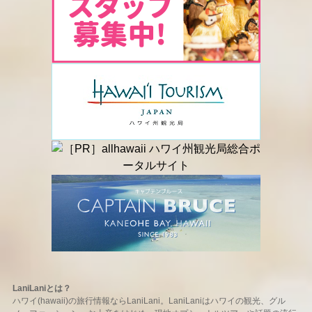
LaniLaniとは？
ハワイ(hawaii)の旅行情報ならLaniLani。LaniLaniはハワイの観光、グル