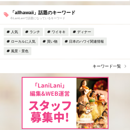
「allhawaii」話題のキーワード
今LaniLaniで話題になっているキーワード
人気
ランチ
ワイキキ
ディナー
ローカルに人気
買い物
日本のハワイ関連情報
風景・景色
キーワード一覧