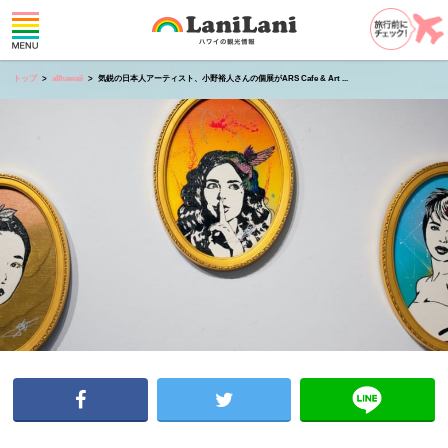
トップ
allhawaii
気鋭の日本人アーティスト、小野裕人さんの個展がARS Cafe & Art ...