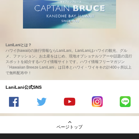
LaniLaniとは？
ハワイ(hawaii)の旅行情報ならLaniLani。LaniLaniはハワイの観光、グル
メ、ファッション、お土産をはじめ、現地オプショナルツアーや話題の流行
スポットを紹介するハワイ情報サイトです。ハワイ情報フリーマガジン
「Hawaiian Breeze LaniLani」は日本とハワイ・ワイキキの計400ヶ所以上
で無料配布中！
LaniLani公式SNS
LaniLani
LaniLani
LaniLani
LaniLani
LaniLani
の
のtwitter
の
の
のLINEを
Facebook
を見る
Youtube
Instagram
見る
ページトップ
を見る
チャンネ
を見る
ルを見る