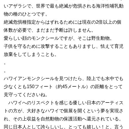
いアザラシで、世界で最も絶滅が危惧される海洋性哺乳動
物の種のひとつです。
絶滅危惧種指定からはずれるためには現在の2倍以上の個
体数が必要で、まだまだ予断は許しません。
愛らしい顔のモンクシールですが、そこは野生動物。
子供を守るために攻撃することもありますし、怯えて育児
放棄をしてしまうことも。
。
。
ハワイアンモンクシールを見つけたら、陸上でも水中でも
少なくとも150フィート（約45メートル）の距離をとって
見守ってくださいね。
ハワイへのリスペクトを感じる優しい日本のアーティス
トの方が、大好きなハワイで個展を開くという夢を実現さ
れ、その上収益を自然動物の保護活動へ還元されている。
同じ日本人として誇らしいし、とっても嬉しい！と、言う