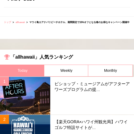
トップ
allhawaii
マウイ島カアナパリビーチホテル、期間限定で15%オフとなる春のお得なキャンペーン開催中
「allhawaii」人気ランキング
Today
Weekly
Monthly
ビショップ・ミュージアムがアフターア
ワーズプログラムの提...
【楽天GORA×ハワイ州観光局】ハワイ
ゴルフ特設サイトが...