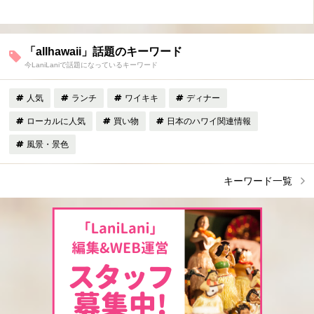
「allhawaii」話題のキーワード
今LaniLaniで話題になっているキーワード
人気
ランチ
ワイキキ
ディナー
ローカルに人気
買い物
日本のハワイ関連情報
風景・景色
キーワード一覧