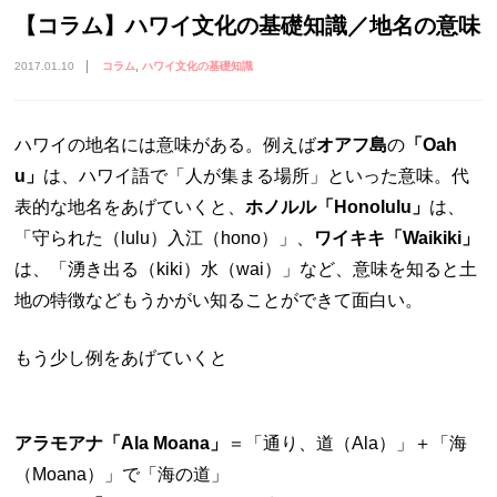
【コラム】ハワイ文化の基礎知識／地名の意味
2017.01.10
コラム
ハワイ文化の基礎知識
ハワイの地名には意味がある。例えば
オアフ島
の
「Oah
u」
は、ハワイ語で「人が集まる場所」といった意味。代
表的な地名をあげていくと、
ホノルル「Honolulu」
は、
「守られた（lulu）入江（hono）」、
ワイキキ「Waikiki」
は、「湧き出る（kiki）水（wai）」など、意味を知ると土
地の特徴などもうかがい知ることができて面白い。
もう少し例をあげていくと
アラモアナ「Ala Moana」
＝「通り、道（Ala）」＋「海
（Moana）」で「海の道」