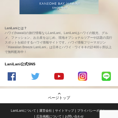
LaniLaniとは？
ハワイ(hawaii)の旅行情報ならLaniLani。LaniLaniはハワイの観光、グル
メ、ファッション、お土産をはじめ、現地オプショナルツアーや話題の流行
スポットを紹介するハワイ情報サイトです。ハワイ情報フリーマガジン
「Hawaiian Breeze LaniLani」は日本とハワイ・ワイキキの計400ヶ所以上
で無料配布中！
LaniLani公式SNS
LaniLani
LaniLani
LaniLani
LaniLani
LaniLani
の
のtwitter
の
の
のLINEを
Facebook
を見る
Youtube
Instagram
見る
ページトップ
を見る
チャンネ
を見る
ルを見る
LaniLaniについて
運営会社
サイトマップ
プライバシーポリシー
広告掲載について
お問い合わせ