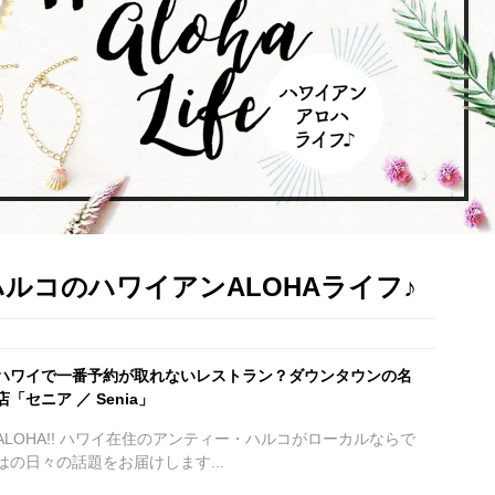
ハルコのハワイアンALOHAライフ♪
ハワイで一番予約が取れないレストラン？ダウンタウンの名
店「セニア ／ Senia」
ALOHA!! ハワイ在住のアンティー・ハルコがローカルならで
はの日々の話題をお届けします...