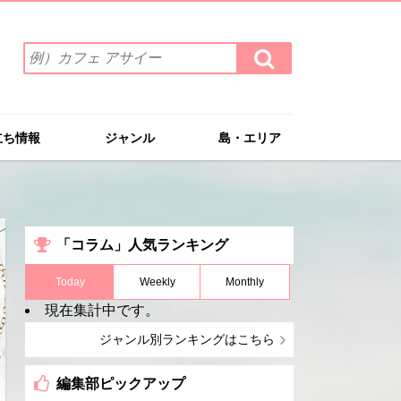
検
検
索
索
ワ
す
る
ー
ド
立ち情報
ジャンル
島・エリア
を
入
力
(例）
カ
「コラム」人気ランキング
フ
ェ
Today
Weekly
Monthly
ア
現在集計中です。
サ
イ
ジャンル別ランキングはこちら
ー
編集部ピックアップ