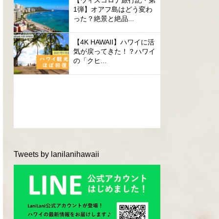
【ウィズコロナ旅行記・第
1弾】オアフ島はどう変わ
った？絶景と絶品...
【4K HAWAII】ハワイに活
気が戻ってきた！？ハワイ
の「クヒ...
Tweets by lanilanihawaii