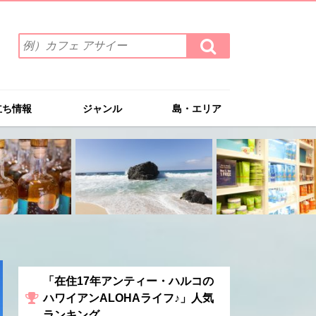
検
検
索
索
ワ
す
る
ー
ド
立ち情報
ジャンル
島・エリア
を
入
力
(例）
カ
フ
ェ
ア
サ
イ
ー
「在住17年アンティー・ハルコの
ハワイアンALOHAライフ♪」人気
ランキング