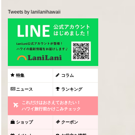
Tweets by lanilanihawaii
特集
コラム
ニュース
ランキング
これだけはおさえておきたい！
ハワイ旅行前かけこみチェック
ショップ
クーポン