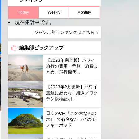
Today
Weekly
Monthly
現在集計中です。
ジャンル別ランキングはこちら
編集部ピックアップ
【2023年完全版】ハワイ
旅行の費用・予算・旅費ま
とめ。飛行機代...
【2023年2月更新】ハワイ
渡航に必要な手続き／ワク
チン接種証明...
日立のCM「この木なんの
木♪」で有名なハワイのモ
ンキーポッド