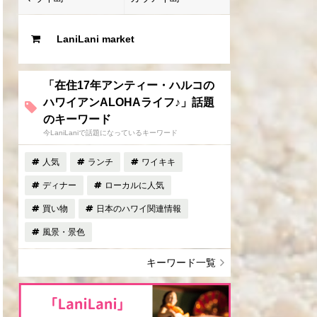
LaniLani market
「在住17年アンティー・ハルコの
ハワイアンALOHAライフ♪」話題
のキーワード
今LaniLaniで話題になっているキーワード
人気
ランチ
ワイキキ
ディナー
ローカルに人気
買い物
日本のハワイ関連情報
風景・景色
キーワード一覧